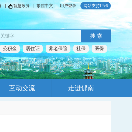
碍
|
智慧政务
|
繁體中文
|
用户登录
网站支持IPv6
搜 索
公积金
居住证
养老保险
社保
医保
互动交流
走进郁南