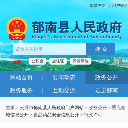
繁體中文
|
用户登录
搜 索
公积金
居住证
养老保险
热搜：
网站首页
要闻动态
政务公开
政务服务
互动交流
走进郁南
首页
>
云浮市郁南县人民政府门户网站
>
政务公开
>
重点领
域信息公开
>
食品药品安全信息公开
>
行政许可