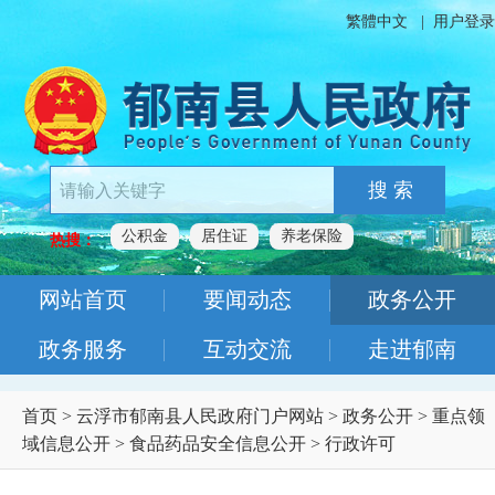
繁體中文
|
用户登录
搜 索
公积金
居住证
养老保险
热搜：
网站首页
要闻动态
政务公开
政务服务
互动交流
走进郁南
首页
>
云浮市郁南县人民政府门户网站
>
政务公开
>
重点领
域信息公开
>
食品药品安全信息公开
>
行政许可