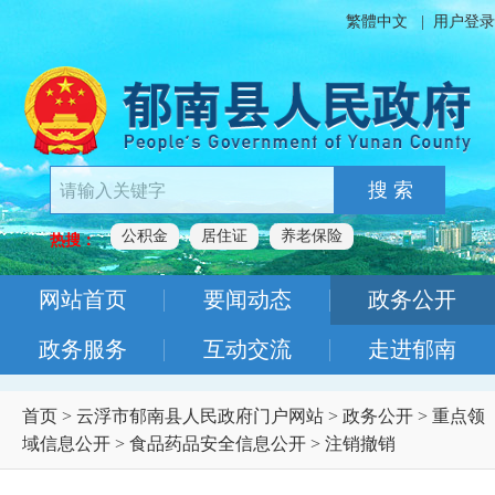
繁體中文
|
用户登录
搜 索
公积金
居住证
养老保险
热搜：
网站首页
要闻动态
政务公开
政务服务
互动交流
走进郁南
首页
>
云浮市郁南县人民政府门户网站
>
政务公开
>
重点领
域信息公开
>
食品药品安全信息公开
>
注销撤销