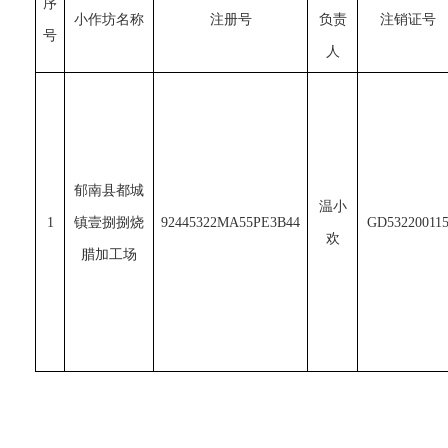
序
小作坊名称
注册号
负责
注销证号
号
人
郁南县都城
温小
1
镇壹捌捌烧
92445322MA55PE3B44
GD53220011
欢
腊加工场