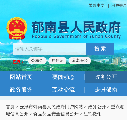
繁體中文
|
用户登录
搜 索
公积金
居住证
养老保险
热搜：
网站首页
要闻动态
政务公开
政务服务
互动交流
走进郁南
首页
>
云浮市郁南县人民政府门户网站
>
政务公开
>
重点领
域信息公开
>
食品药品安全信息公开
>
注销撤销