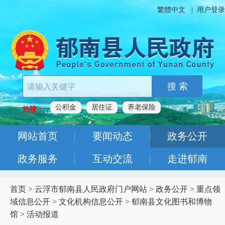
繁體中文
|
用户登录
搜 索
公积金
居住证
养老保险
热搜：
网站首页
要闻动态
政务公开
政务服务
互动交流
走进郁南
首页
>
云浮市郁南县人民政府门户网站
>
政务公开
>
重点领
域信息公开
>
文化机构信息公开
>
郁南县文化图书和博物
馆
>
活动报道