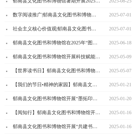
郁南县文化图书和博物馆暑期开展2025年“行走粤读.手绘广东”阅读挑战赛活动
2025-08-25
数字阅读推广|郁南县文化图书和博物馆开展南江文化数据库数字阅读推广进校园活动
2025-07-01
社会主义核心价值观|郁南县文化图书和博物馆开展《公共图书馆法》宣传图片展进校园活动
2025-07-01
郁南县文化图书和博物馆在2025年“图书馆杯”广东英语口语风采展示活动中喜获佳绩
2025-06-18
郁南县文化图书和博物馆开展科技赋能图书馆服务升级——2025年郁南县4.23世界读书日暨公共图书馆服务宣传周活动
2025-05-09
【世界读书日】郁南县文化图书和博物馆2025年粤港澳桂琼“共读半小时”活动圆满举办
2025-05-07
【我们的节日•精神的家园】郁南县文化图书和博物馆开展“翰墨飘香迎新春 春联送福暖人心”— —民俗文化活动
2025-01-21
郁南县文化图书和博物馆开展“墨拓印象一方拓片 一段历史--拓碑体验活动”
2025-01-20
【阅知行】郁南县文化图书和博物馆开展“绘本润童心，阅启中华梦 ”--《十二生肖的故事》共读会
2025-01-16
郁南县文化图书和博物馆开展“共建书香郁南 共享美好阅读 ”--中华优秀传统文化阅读分享会
2025-01-16