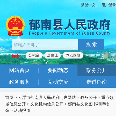
繁體中文
|
用户登录
搜 索
公积金
居住证
养老保险
热搜：
网站首页
要闻动态
政务公开
政务服务
互动交流
走进郁南
首页
>
云浮市郁南县人民政府门户网站
>
政务公开
>
重点领
域信息公开
>
文化机构信息公开
>
郁南县文化图书和博物
馆
>
活动报道