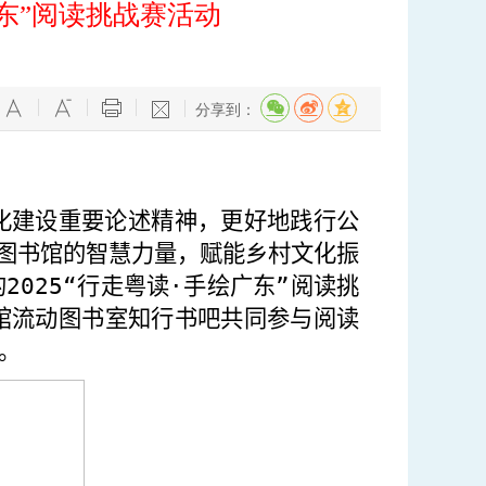
广东”阅读挑战赛活动
分享到：
化建设重要论述精神
，更好地践行公
图书馆的智慧力量
，赋能乡村文化振
的
202
5
“
行走粤读
·
手绘广东
”阅读挑
馆流动图书室知行书吧共同参与阅读
。