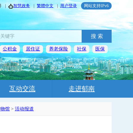
碍
|
智慧政务
|
繁體中文
|
用户登录
网站支持IPv6
搜 索
公积金
居住证
养老保险
社保
医保
互动交流
走进郁南
博物馆
>
活动报道