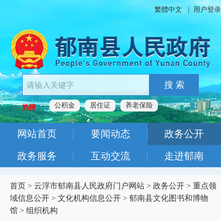
繁體中文
|
用户登录
搜 索
公积金
居住证
养老保险
热搜：
网站首页
要闻动态
政务公开
政务服务
互动交流
走进郁南
首页
>
云浮市郁南县人民政府门户网站
>
政务公开
>
重点领
域信息公开
>
文化机构信息公开
>
郁南县文化图书和博物
馆
>
组织机构