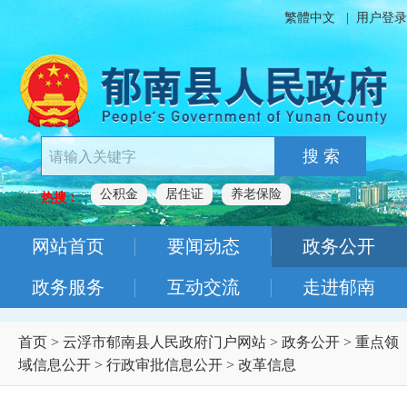
繁體中文
|
用户登录
搜 索
公积金
居住证
养老保险
热搜：
网站首页
要闻动态
政务公开
政务服务
互动交流
走进郁南
首页
>
云浮市郁南县人民政府门户网站
>
政务公开
>
重点领
域信息公开
>
行政审批信息公开
>
改革信息