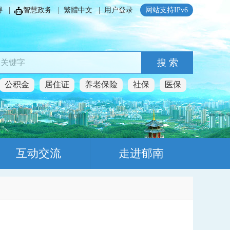
碍
|
智慧政务
|
繁體中文
|
用户登录
网站支持IPv6
搜 索
公积金
居住证
养老保险
社保
医保
互动交流
走进郁南