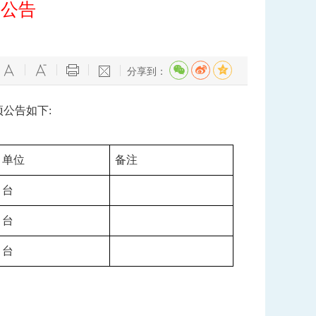
研公告
分享到：
公告如下:
单位
备注
台
台
台