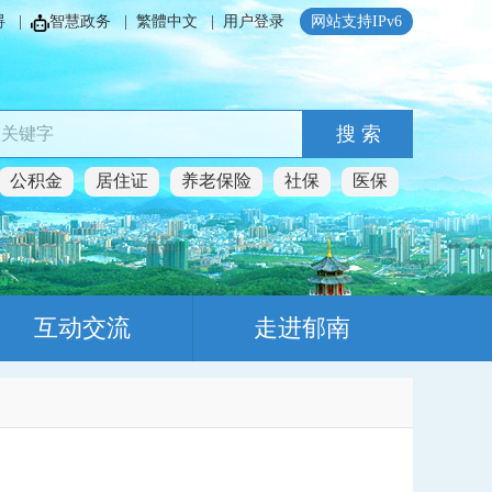
碍
|
智慧政务
|
繁體中文
|
用户登录
网站支持IPv6
搜 索
公积金
居住证
养老保险
社保
医保
互动交流
走进郁南