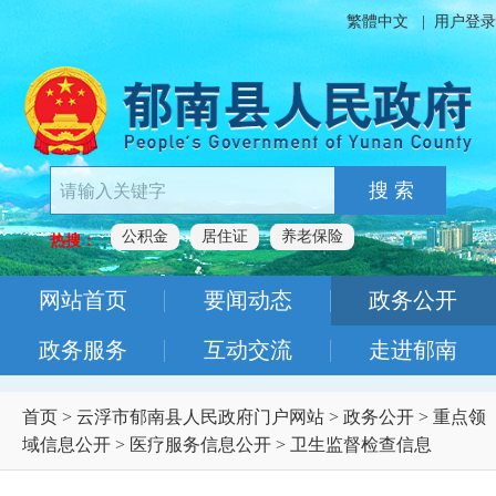
繁體中文
|
用户登录
搜 索
公积金
居住证
养老保险
热搜：
网站首页
要闻动态
政务公开
政务服务
互动交流
走进郁南
首页
>
云浮市郁南县人民政府门户网站
>
政务公开
>
重点领
域信息公开
>
医疗服务信息公开
>
卫生监督检查信息