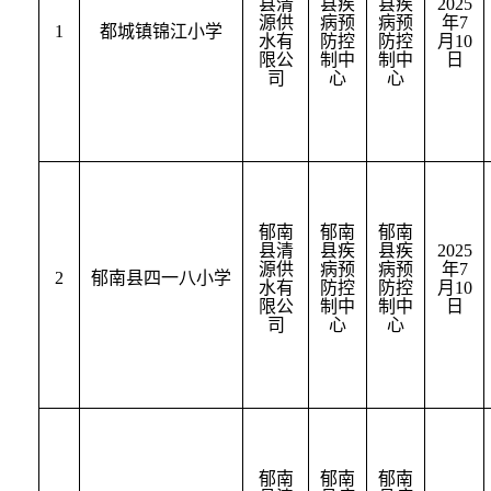
县清
县疾
县疾
2025
源供
病预
病预
年
7
1
都城镇锦江小学
水有
防控
防控
月
10
限公
制中
制中
日
司
心
心
郁南
郁南
郁南
县清
县疾
县疾
2025
源供
病预
病预
年
7
2
郁南县四一八小学
水有
防控
防控
月
10
限公
制中
制中
日
司
心
心
郁南
郁南
郁南