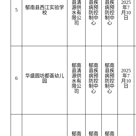
县清
县疾
县疾
2025
郁南县西江实验学
源供
病预
病预
年
7
5
校
水有
防控
防控
月
10
限公
制中
制中
日
司
心
心
郁南
郁南
郁南
县清
县疾
县疾
2025
华盛圆坊都荟幼儿
源供
病预
病预
年
7
6
园
水有
防控
防控
月
10
限公
制中
制中
日
司
心
心
郁南
郁南
郁南