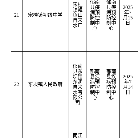
郁南
郁南
宋桂
县疾
县疾
2025
镇鲤
病预
病预
年
7
21
宋桂镇初级中学
鱼山
防控
防控
月
15
自来
制中
制中
日
水厂
心
心
郁南
县东
郁南
郁南
坝镇
县疾
县疾
2025
东润
病预
病预
年
7
22
东坝镇人民政府
自来
防控
防控
月
14
水有
制中
制中
日
限公
心
心
司
南江