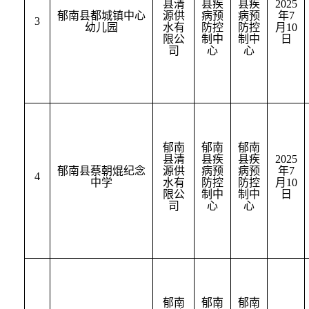
县清
县疾
县疾
2025
郁南县都城镇中心
源供
病预
病预
年
7
3
幼儿园
水有
防控
防控
月
10
限公
制中
制中
日
司
心
心
郁南
郁南
郁南
县清
县疾
县疾
2025
郁南县蔡朝焜纪念
源供
病预
病预
年
7
4
中学
水有
防控
防控
月
10
限公
制中
制中
日
司
心
心
郁南
郁南
郁南