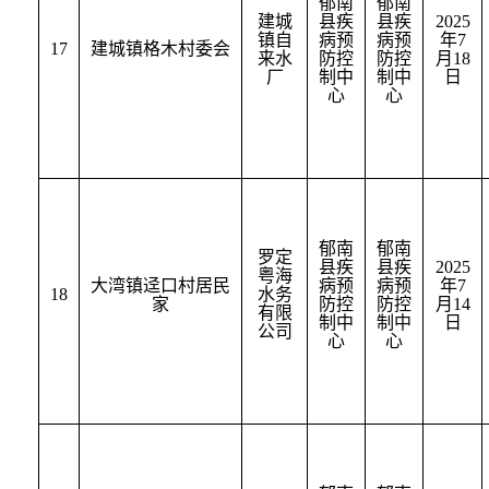
郁南
郁南
建城
县疾
县疾
2025
镇自
病预
病预
年
7
17
建城镇格木村委会
来水
防控
防控
月
18
厂
制中
制中
日
心
心
郁南
郁南
罗定
县疾
县疾
2025
粤海
大湾镇迳口村居民
病预
病预
年
7
18
水务
家
防控
防控
月
14
有限
制中
制中
日
公司
心
心