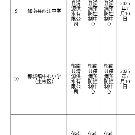
县清
县疾
县疾
2025
源供
病预
病预
年
7
9
郁南县西江中学
水有
防控
防控
月
10
限公
制中
制中
日
司
心
心
郁南
郁南
郁南
县清
县疾
县疾
2025
都城镇中心小学
源供
病预
病预
年
7
10
（主校区）
水有
防控
防控
月
10
限公
制中
制中
日
司
心
心
郁南
郁南
郁南