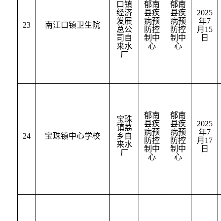
口镇
郁南
郁南
经济
县疾
县疾
2025
发展
病预
病预
年
7
23
南江口镇卫生院
总公
防控
防控
月
15
司自
制中
制中
日
来水
心
心
厂
郁南
郁南
宝珠
县疾
县疾
2025
镇荔
病预
病预
年
7
24
宝珠镇中心学校
乡自
防控
防控
月
17
来水
制中
制中
日
厂
心
心