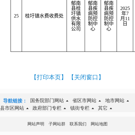
郁南
郁南
郁南
县桂
县疾
县疾
2025
圩镇
病预
病预
年
7
25
桂圩镇水费收费处
供水
防控
防控
月
11
有限
制中
制中
日
公司
心
心
【打印本页】
【关闭窗口】
国务院部门网站
省区市网站
地市网站
导航链接：
县市区网站
政府部门专栏
镇街专栏
其它
网站声明
子网站群
联系我们
网站地图