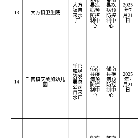
大方
县疾
县疾
2025
镇自
病预
病预
年
7
13
大方镇卫生院
来水
防控
防控
月
21
厂
制中
制中
日
心
心
千官
郁南
郁南
镇经
县疾
县疾
2025
济发
千官镇艾美加幼儿
病预
病预
年
7
14
展总
园
防控
防控
月
21
公司
制中
制中
日
自来
心
心
水厂