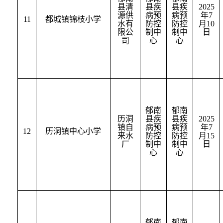
县清
县疾
县疾
2025
源供
病预
病预
年
7
11
都城镇锦枝小学
水有
防控
防控
月
10
限公
制中
制中
日
司
心
心
郁南
郁南
历洞
县疾
县疾
2025
镇自
病预
病预
年
7
12
历洞镇中心小学
来水
防控
防控
月
15
厂
制中
制中
日
心
心
郁南
郁南