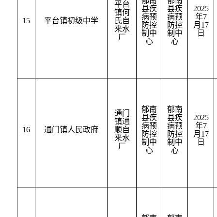
郁南
郁南
平台
县疾
县疾
2025
镇何
病预
病预
年
7
15
平台镇初级中学
氏自
防控
防控
月
17
来水
制中
制中
日
厂
心
心
郁南
郁南
通门
县疾
县疾
2025
镇通
病预
病预
年
7
16
通门镇人民政府
顺自
防控
防控
月
17
来水
制中
制中
日
厂
心
心