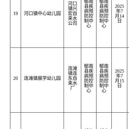
郁南
郁南
河口
县疾
县疾
2025
镇兴
病预
病预
年
7
19
河口镇中心幼儿园
宏自
防控
防控
月
14
来水
制中
制中
日
公司
心
心
郁南
郁南
连滩
县疾
县疾
2025
镇连
病预
病预
年
7
20
连滩镇展学幼儿园
东自
防控
防控
月
15
来水
制中
制中
日
厂
心
心