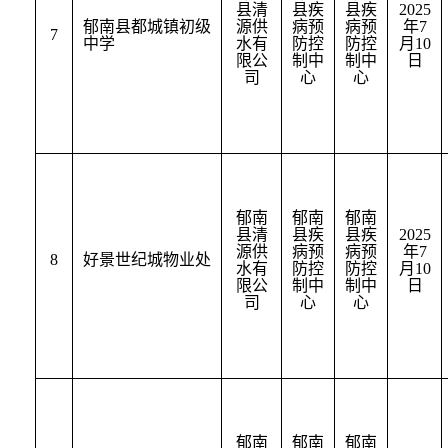
县清
县疾
县疾
2025
郁南县都城镇初级
源供
病预
病预
年
7
7
中学				
水有
防控
防控
月
10
限公
制中
制中
日
司
心
心
郁南
郁南
郁南
县清
县疾
县疾
2025
源供
病预
病预
年
7
8
好景世纪城物业处
水有
防控
防控
月
10
限公
制中
制中
日
司
心
心
郁南
郁南
郁南