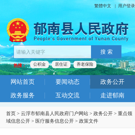
繁體中文
|
用户登录
搜 索
公积金
居住证
养老保险
热搜：
网站首页
要闻动态
政务公开
政务服务
互动交流
走进郁南
首页
>
云浮市郁南县人民政府门户网站
>
政务公开
>
重点领
域信息公开
>
医疗服务信息公开
>
政策文件