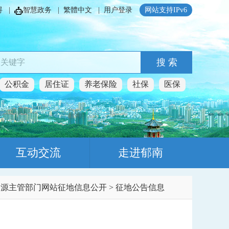
碍
|
智慧政务
|
繁體中文
|
用户登录
网站支持IPv6
搜 索
公积金
居住证
养老保险
社保
医保
互动交流
走进郁南
资源主管部门网站征地信息公开
>
征地公告信息