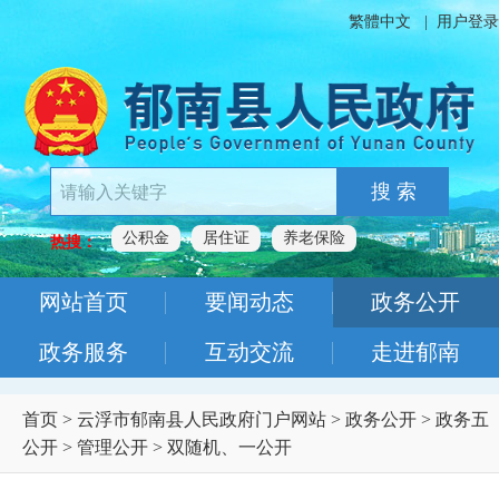
繁體中文
|
用户登录
搜 索
公积金
居住证
养老保险
热搜：
网站首页
要闻动态
政务公开
政务服务
互动交流
走进郁南
首页
>
云浮市郁南县人民政府门户网站
>
政务公开
>
政务五
公开
>
管理公开
>
双随机、一公开