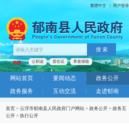
繁體中文
|
用户登录
搜 索
公积金
居住证
养老保险
热搜：
网站首页
要闻动态
政务公开
政务服务
互动交流
走进郁南
首页
>
云浮市郁南县人民政府门户网站
>
政务公开
>
政务五
公开
>
执行公开