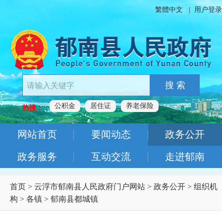
繁體中文
|
用户登录
搜 索
公积金
居住证
养老保险
热搜：
网站首页
要闻动态
政务公开
政务服务
互动交流
走进郁南
首页
>
云浮市郁南县人民政府门户网站
>
政务公开
>
组织机
构
>
各镇
>
郁南县都城镇