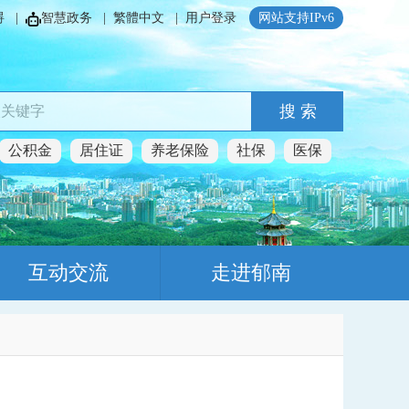
碍
|
智慧政务
|
繁體中文
|
用户登录
网站支持IPv6
搜 索
公积金
居住证
养老保险
社保
医保
互动交流
走进郁南