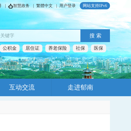
碍
|
智慧政务
|
繁體中文
|
用户登录
网站支持IPv6
搜 索
公积金
居住证
养老保险
社保
医保
互动交流
走进郁南