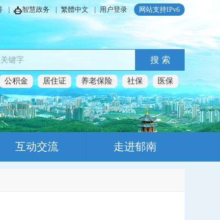
碍
|
智慧政务
|
繁體中文
|
用户登录
网站支持IPv6
搜 索
公积金
居住证
养老保险
社保
医保
互动交流
走进郁南