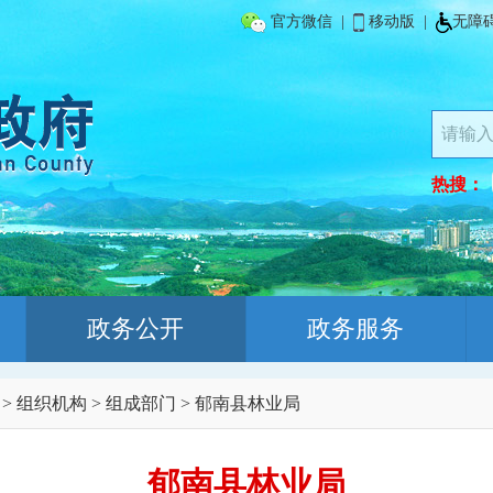
官方微信
|
移动版
|
无障
热搜：
政务公开
政务服务
>
组织机构
>
组成部门
>
郁南县林业局
郁南县林业局