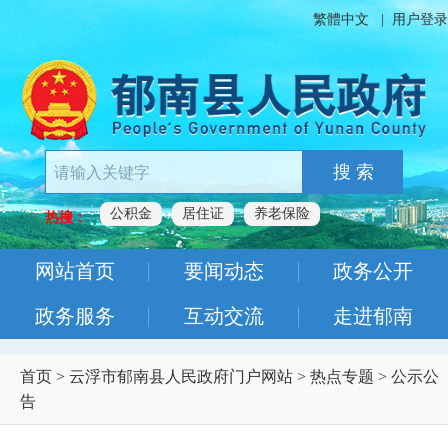
繁體中文
|
用户登录
搜 索
公积金
居住证
养老保险
热搜：
网站首页
要闻动态
政务公开
政务服务
互动交流
走进郁南
首页
>
云浮市郁南县人民政府门户网站
>
热点专题
>
公示公
告