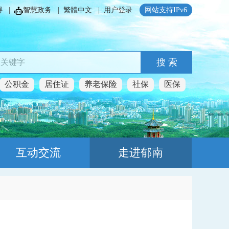
碍
|
智慧政务
|
繁體中文
|
用户登录
网站支持IPv6
搜 索
公积金
居住证
养老保险
社保
医保
互动交流
走进郁南