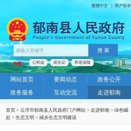
繁體中文
|
用户登录
搜 索
公积金
居住证
养老保险
热搜：
网站首页
要闻动态
政务公开
政务服务
互动交流
走进郁南
首页
>
云浮市郁南县人民政府门户网站
>
走进郁南
>
绿色崛
起
>
生态文明
>
城乡生态文明建设