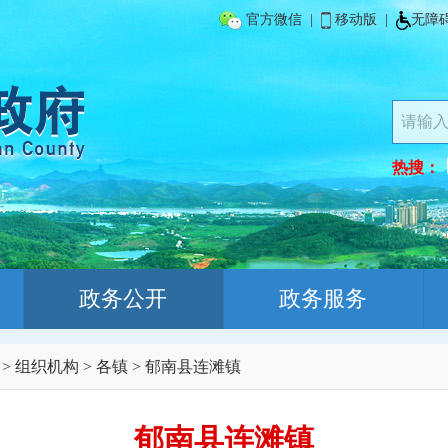
官方微信
|
移动版
|
无障
热搜：
政务公开
政务服务
>
组织机构
>
各镇
>
郁南县连滩镇
郁南县连滩镇