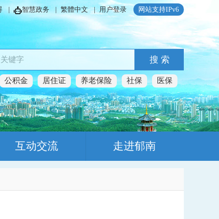
碍
|
智慧政务
|
繁體中文
|
用户登录
网站支持IPv6
搜 索
公积金
居住证
养老保险
社保
医保
互动交流
走进郁南